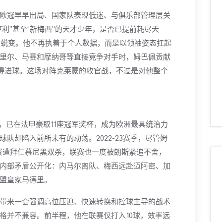
欧冠早早出局、国家队表现低迷、与俱乐部管理层关
利”甚至“新梅西”的天才少年，是否已提前耗尽天
悄然蜕变。他不再执着于个人数据，而是以领袖姿态扛起
里尔、马赛和摩纳哥等直接竞争对手时，姆巴佩贡献
取得进球。这场对阵克莱蒙的收官战，不过是对他整个
来，已在法甲豪取11座冠军奖杯，成为欧洲最具统治力
队却陷入前所未有的动荡。2022-23赛季，尽管姆
决赛遭拜仁慕尼黑双杀，联赛也一度被朗斯紧追不舍，
内部矛盾公开化：内马尔离队、梅西远赴迈阿密、加
盟皇家马德里。
上任，带来一套强调高位压迫、快速转换和控球主导的战术
格并不兼容。前半程，他在联赛仅打入10球，效率远