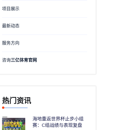
项目展示
最新动态
服务方向
咨询
三亿体育官网
热门资讯
海地重返世界杯止步小组
赛：C组战绩与表现复盘