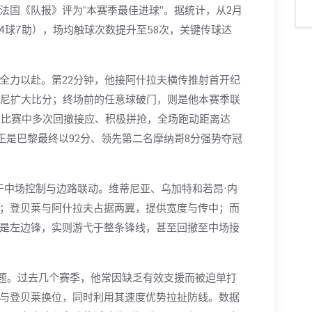
法国《队报》评为“本赛季最佳进球”。据统计，从2月
14球7助），场均触球次数提升至58次，关键传球达
全力以赴。第22分钟，他接阿什拉夫横传推射首开纪
阿尼扩大比分；终场前的任意球破门，则是他本赛季联
在比赛中多次回撤接应、积极拼抢，全场跑动距离达
，正是巴黎最终以92分、领先第二名摩纳哥8分强势夺冠
在于中场控制与边路联动。维蒂尼亚、乌加特和若昂·内
；登贝莱与阿什拉夫占据两翼，提供宽度与传中；而
是左边锋，实则游弋于整条锋线，甚至回撤至中场接
问题。过去几个赛季，他常因缺乏有效支援而被迫单打
与登贝莱换位，同时利用其速度优势拉扯防线。数据