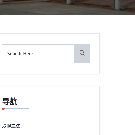
导航
发现
三亿