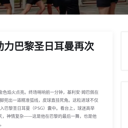
助力巴黎圣日耳曼再次
空被金色焰火点亮。终场哨响前一分钟，基利安·姆巴佩在
脚兜出一道精准弧线，皮球直挂死角。这粒进球不仅
收入巴黎圣日耳曼（PSG）囊中。看台上，球迷高举
则双手指天，神情复杂——这是他在巴黎的最后一舞，也是他
。