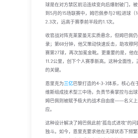
球是在对方禁区前沿连续变向后爆射破门，被
到5月的15场联赛中，姆巴佩参与21粒进球（
2.3次，远高于赛季前半段的1.1次。
收官战对阵克莱蒙虽无实质悬念，但姆巴佩仍
录；第68分钟，他又策动快速反击，助攻穆
赛第27球，再次加冕金靴。更重要的是，他
11.2公里，创下个人赛季新高。这种全面性
的关键。
恩里克为
三亿
巴黎打造的4-3-3体系，核心
维斯组成技术型三中场，负责节奏掌控与出球
姆巴佩则被赋予极大的战术自由度——名义上
应。
这种设计解决了姆巴佩此前“孤岛式进攻”的
独斗。如今，恩里克要求他在无球状态下频繁