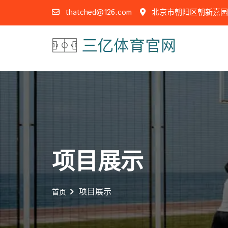
thatched@126.com
北京市朝阳区朝新嘉园
项目展示
项目展示
首页