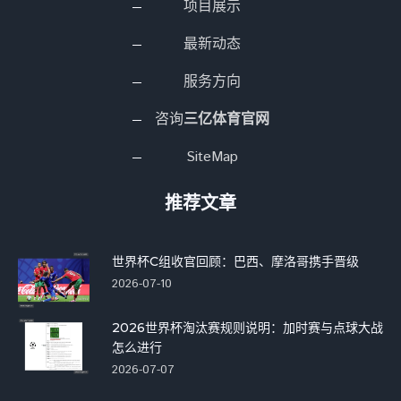
项目展示
最新动态
服务方向
咨询
三亿体育官网
SiteMap
推荐文章
世界杯C组收官回顾：巴西、摩洛哥携手晋级
2026-07-10
2026世界杯淘汰赛规则说明：加时赛与点球大战
怎么进行
2026-07-07