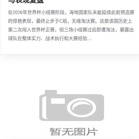
与表现复盘
在2026年世界杯小组赛阶段，海地国家队未能延续此前预选赛
的惊艳表现，最终止步于C组，无缘淘汰赛。这是该国历史上
第二次闯入世界杯正赛，但三场小组赛过后即遭淘汰，暴露出
球队在整体实力、战术执行和大赛经验...