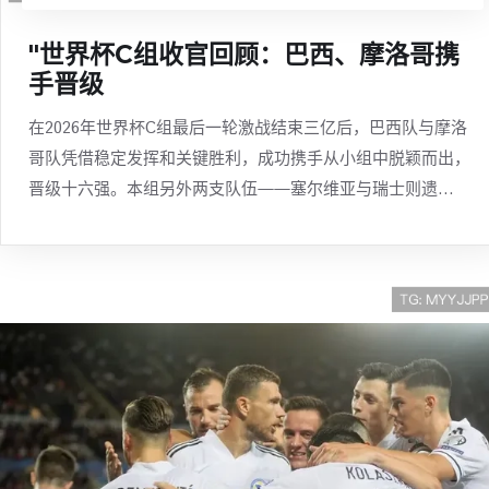
"世界杯C组收官回顾：巴西、摩洛哥携
手晋级
在2026年世界杯C组最后一轮激战结束三亿后，巴西队与摩洛
哥队凭借稳定发挥和关键胜利，成功携手从小组中脱颖而出，
晋级十六强。本组另外两支队伍——塞尔维亚与瑞士则遗...