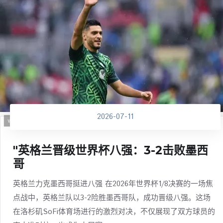
2026-07-11
"英格兰晋级世界杯八强：3-2击败墨西
哥
英格兰力克墨西哥挺进八强 在2026年世界杯1/8决赛的一场焦
点战中，英格兰队以3-2险胜墨西哥队，成功晋级八强。这场
在洛杉矶SoFi体育场进行的激烈对决，不仅展现了双方球员的