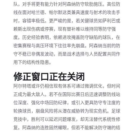
队，对手将更有能力针对阿森纳防守软肋施压。高位防
线在面对哈兰德、帕尔默这类兼具速度与射术的攻击手
时，容错率极低。更严峻的是，若关键球员如萨利巴或
赖斯出现伤病或停赛，现有替补难以维持同等防守强
度。历史经验表明，依赖进攻掩盖防守缺陷的球队，在
密集赛程与高压环境下往往率先崩盘。阿森纳当前的防
守不稳已非偶发波动，而是战术选择与人员配置共同作
用下的结构性隐患。
修正窗口正在关闭
阿尔特塔或许仍相信现有体系可通过微调优化，但时间
正成为最大敌人。若不在国际比赛日后迅速调整防线站
位深度、强化中场回防纪律，或引入更具防守专注度的
轮换球员，崩盘风险将从潜在威胁转为现实危机。足球
竞技中，胜利可以延迟问题爆发，却无法替代系统性修
复。阿森纳的连胜固然耀眼，但若不能解决防守端的结