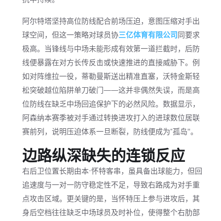
阿尔特塔坚持高位防线配合前场压迫，意图压缩对手出
球空间，但这一策略对球员协
三亿体育有限公司
同要求
极高。当锋线与中场未能形成有效第一道拦截时，后防
线便暴露在对方长传反击或快速推进的直接威胁下。例
如对阵维拉一役，蒂勒曼斯送出精准直塞，沃特金斯轻
松突破越位陷阱单刀破门——这并非偶然失误，而是高
位防线在缺乏中场回追保护下的必然风险。数据显示，
阿森纳本赛季被对手通过转换进攻打入的进球数位居联
赛前列，说明压迫体系一旦断裂，防线便成为“孤岛”。
边路纵深缺失的连锁反应
右后卫位置长期由本·怀特客串，虽具备出球能力，但回
追速度与一对一防守稳定性不足，导致右路成为对手重
点攻击区域。更关键的是，当怀特压上参与进攻后，其
身后空档往往缺乏中场球员及时补位，使得整个右肋部