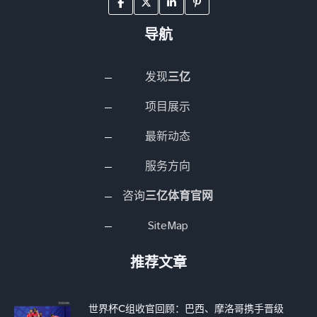
导航
发现
三亿
项目展示
最新动态
服务方向
咨询
三亿体育官网
SiteMap
推荐文章
世界杯C组收官回顾：巴西、摩洛哥携手晋级