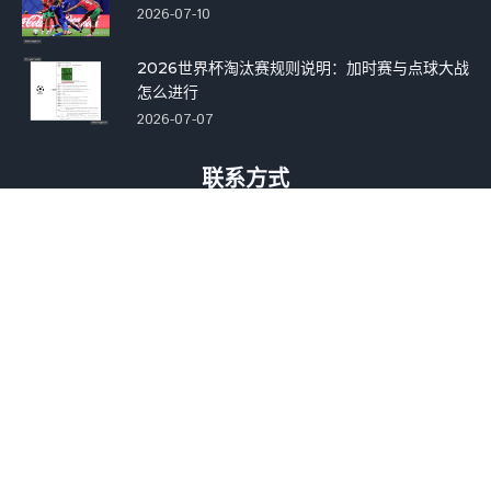
2026-07-10
2026世界杯淘汰赛规则说明：加时赛与点球大战
怎么进行
2026-07-07
联系方式
地址:
北京市朝阳区朝新嘉园东里五区18号楼华翔飞公司
电话:
14988726233
邮箱:
thatched@126.com
Copyright © 2026 - 版权所有
三亿(集团)体育科技有限公司官网