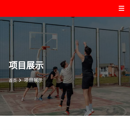
项目展示
项目展示
首页