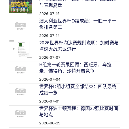
与表现复盘
2026-07-19
澳大利亚世界杯D组成绩：一胜一平一
负排名第二
2026-07-14
2026世界杯淘汰赛规则说明：加时赛与
点球大战怎么进行
2026-07-07
H组第一轮赛果回顾：西班牙、乌拉
圭、佛得角、沙特开启竞争
2026-07-04
世界杯D组小组赛全部结束：四队最终
成绩一览
2026-07-01
世界杯波士顿赛程：德国32强比赛时间
与地点
2026-06-29