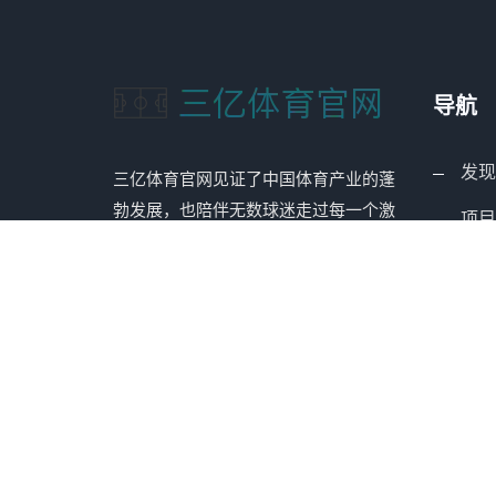
导航
发现
三亿体育官网见证了中国体育产业的蓬
勃发展，也陪伴无数球迷走过每一个激
项目
情时刻。从北京冬奥到卡塔尔世界杯，
最新
从CBA总冠军到欧洲杯决赛，我们始终
在线、始终陪伴。三亿体育——与您共
服务
创体育记忆。
咨询
Sit