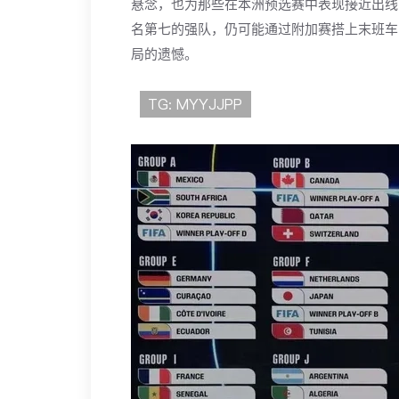
悬念，也为那些在本洲预选赛中表现接近出线
名第七的强队，仍可能通过附加赛搭上末班车
局的遗憾。