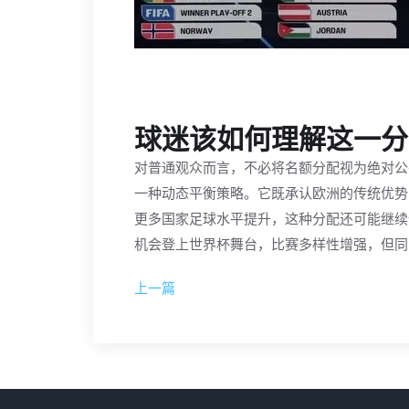
球迷该如何理解这一分
对普通观众而言，不必将名额分配视为绝对公
一种动态平衡策略。它既承认欧洲的传统优势
更多国家足球水平提升，这种分配还可能继续
机会登上世界杯舞台，比赛多样性增强，但同
上一篇