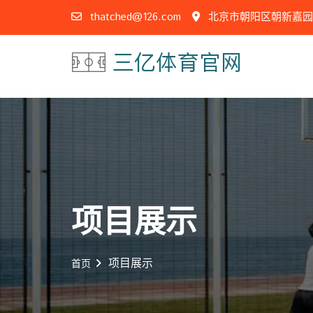
thatched@126.com
北京市朝阳区朝新嘉园
项目展示
项目展示
首页