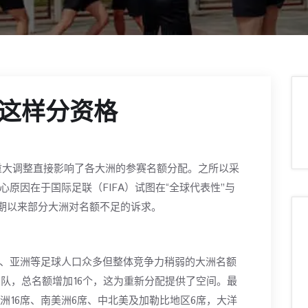
么这样分资格
一重大调整直接影响了各大洲的参赛名额分配。之所以采
心原因在于国际足联（FIFA）试图在“全球代表性”与
长期以来部分大洲对名额不足的诉求。
洲、亚洲等足球人口众多但整体竞争力稍弱的大洲名额
8队，总名额增加16个，这为重新分配提供了空间。最
洲16席、南美洲6席、中北美及加勒比地区6席，大洋