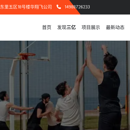
东里五区18号楼华翔飞公司
14988726233
首页
发现
三亿
项目展示
最新动态