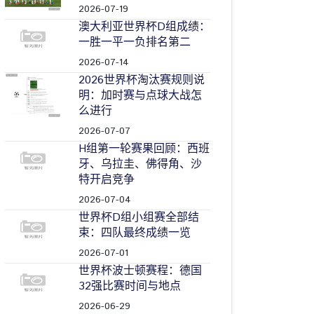
2026-07-19
澳大利亚世界杯D组成绩：
一胜一平一负排名第二
2026-07-14
2026世界杯淘汰赛规则说
明：加时赛与点球大战怎
么进行
2026-07-07
H组第一轮赛果回顾：西班
牙、乌拉圭、佛得角、沙
特开启竞争
2026-07-04
世界杯D组小组赛全部结
束：四队最终成绩一览
2026-07-01
世界杯波士顿赛程：德国
32强比赛时间与地点
2026-06-29