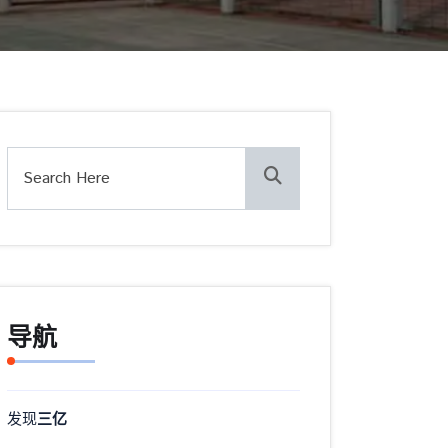
导航
发现
三亿