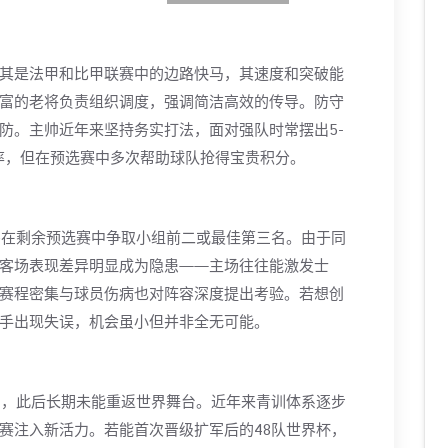
其是法甲和比甲联赛中的边路快马，其速度和突破能
富的老将负责组织调度，强调简洁高效的传导。防守
防。主帅近年来坚持务实打法，面对强队时常摆出5-
球率，但在预选赛中多次帮助球队抢得宝贵积分。
仍需在剩余预选赛中争取小组前二或最佳第三名。由于同
客场表现差异明显成为隐患——主场往往能激发士
赛程密集与球员伤病也对阵容深度提出考验。若想创
手出现失误，机会虽小但并非全无可能。
赛圈，此后长期未能重返世界舞台。近年来青训体系逐步
赛注入新活力。若能首次晋级扩军后的48队世界杯，