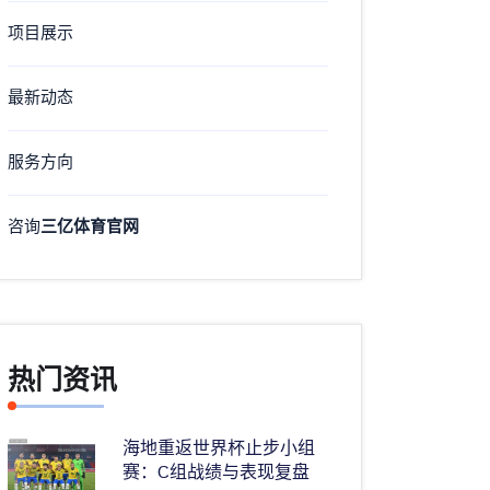
项目展示
最新动态
服务方向
咨询
三亿体育官网
热门资讯
海地重返世界杯止步小组
赛：C组战绩与表现复盘