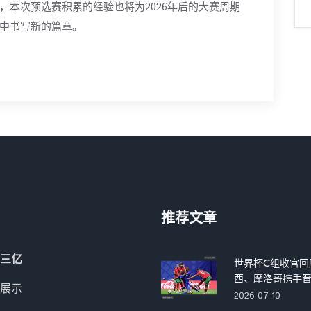
，本次预选赛积累的经验也将为2026年后的大赛周期
中书写新的篇章。
推荐文章
三亿
世界杯C组收官回
西、摩洛哥携手
展示
2026-07-10