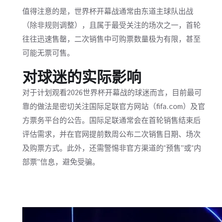
值得注意的是，世界杯开幕战通常由东道主球队出战
（除非规则调整），且属于最受关注的场次之一，首轮
往往迅速售罄，二次销售中可购票数量极为有限，甚至
可能无票可售。
对球迷的实际影响
对于计划观看2026世界杯开幕战的球迷而言，目前最可
靠的做法是密切关注国际足联官方网站（fifa.com）及官
方票务平台的公告。国际足联通常会在首轮销售结束后
评估需求，并在官网提前数周公布二次销售日期、场次
及购票方式。此外，还需警惕非官方渠道的“预售”或“内
部票”信息，避免受骗。