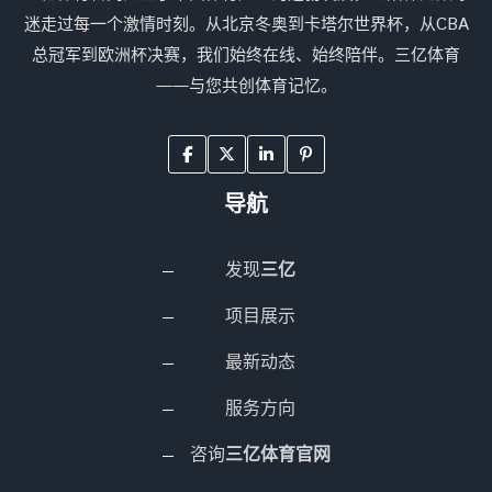
迷走过每一个激情时刻。从北京冬奥到卡塔尔世界杯，从CBA
总冠军到欧洲杯决赛，我们始终在线、始终陪伴。三亿体育
——与您共创体育记忆。
导航
发现
三亿
项目展示
最新动态
服务方向
咨询
三亿体育官网