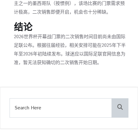
主之一的墨西哥队（按惯例），该场比赛的门票需求预
计极高，二次销售即便开启，机会也十分稀缺。
结论
2026世界杯开幕战门票的二次销售时间目前尚未由国际
足联公布。根据往届经验，相关安排可能在2025年下半
年至2026年初陆续发布。球迷应以国际足联官网信息为
准，暂无法获知确切的二次销售开始日期。