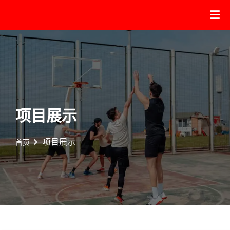
项目展示
项目展示
首页