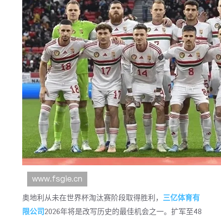
奥地利从未在世界杯淘汰赛阶段取得胜利，
三亿体育有
限公司
2026年将是改写历史的最佳机会之一。扩军至48