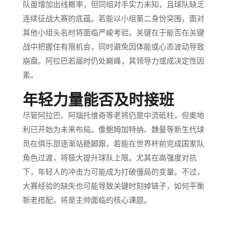
队虽增加出线概率，但同组对手实力未知，且球队缺乏
连续征战大赛的底蕴。若能以小组第二身份突围，面对
其他小组头名时将面临严峻考验。关键在于能否在关键
战中把握住有限机会，同时避免因体能或心态波动导致
崩盘。阿拉巴若届时仍处巅峰，其领导力或成决定性因
素。
年轻力量能否及时接班
尽管阿拉巴、阿瑙托维奇等老将仍是中流砥柱，但奥地
利已开始为未来布局。像鲍姆加特纳、魏曼等新生代球
员在俱乐部逐渐站稳脚跟，若能在世界杯前完成国家队
角色过渡，将极大提升球队上限。尤其在高强度对抗
下，年轻人的冲击力可能成为打破僵局的变量。不过，
大赛经验的缺失也可能导致关键时刻掉链子，如何平衡
新老搭配，将是主帅面临的核心课题。