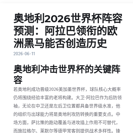
奥地利2026世界杯阵容
预测：阿拉巴领衔的欧
洲黑马能否创造历史
2026-06-11
奥地利冲击世界杯的关键阵
容
若奥地利成功晋级2026美加墨世界杯，球队核心大概率
仍将围绕经验丰富的老将构建。大卫·阿拉巴作为后防领
袖，无论在中卫还是左后卫位置都具备世界级水准，他
的组织与出球能力将是奥地利攻防转换的重要支点。中
场方面，萨比策的跑动覆盖与进攻插上作用不可替代，
而施拉格尔、莱默尔等德甲常客则提供战术多样性。锋