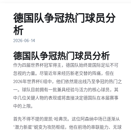
德国队争冠热门球员分
析
2026-06-14
德国队争冠热门球员分析
作为四届世界杯冠军得主，德国队始终是国际足坛不可
忽视的力量。尽管近年来经历新老交替的阵痛，但在
2026年世界杯E组中，他们依然是出线乃至争冠的热门之
一。球队目前拥有一批兼具经验与活力的核心球员，其
中几位关键人物的表现或将直接决定德国队在本届赛事
中的上限。
首先不得不提的是凯·哈弗茨。这位阿森纳中场已逐渐从
“潜力新星”蜕变为攻防枢纽，他在前场的串联能力、无球