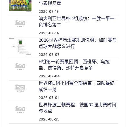
与表现复盘
2026-07-19
澳大利亚世界杯D组成绩：一胜一平一
负排名第二
2026-07-14
2026世界杯淘汰赛规则说明：加时赛与
点球大战怎么进行
2026-07-07
H组第一轮赛果回顾：西班牙、乌拉
圭、佛得角、沙特开启竞争
2026-07-04
世界杯D组小组赛全部结束：四队最终
成绩一览
2026-07-01
世界杯波士顿赛程：德国32强比赛时间
与地点
2026-06-29