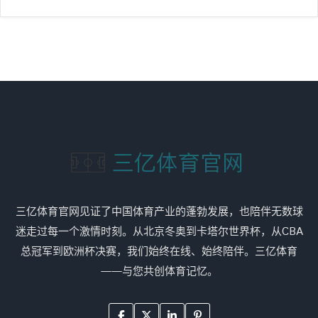
三亿体育官网见证了中国体育产业的蓬勃发展，也陪伴无数球
迷走过每一个激情时刻。从北京冬奥到卡塔尔世界杯，从CBA
总冠军到欧洲杯决赛，我们始终在线、始终陪伴。三亿体育
——与您共创体育记忆。