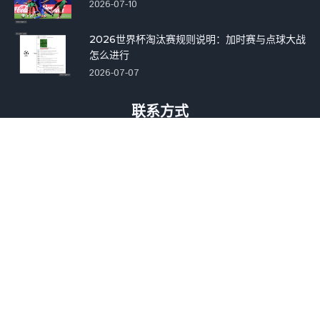
2026-07-10
2026世界杯淘汰赛规则说明：加时赛与点球大战
怎么进行
2026-07-07
联系方式
地址:
北京市朝阳区朝新嘉园东里五区18号楼华翔飞公司
电话:
14988726233
邮箱:
thatched@126.com
Copyright © 2026 - 版权所有
三亿(集团)体育科技有限公司官网