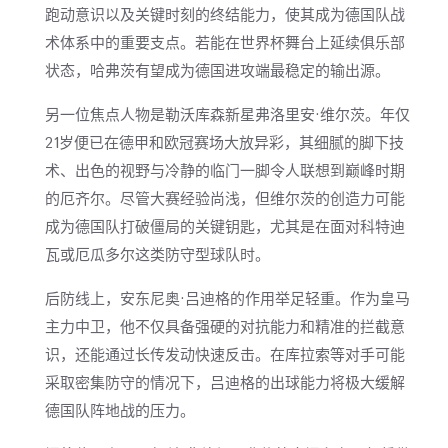
跑动意识以及关键时刻的终结能力，使其成为德国队战
术体系中的重要支点。若能在世界杯舞台上延续俱乐部
状态，哈弗茨有望成为德国进攻端最稳定的输出源。
另一位焦点人物是勒沃库森新星弗洛里安·维尔茨。年仅
21岁便已在德甲和欧冠赛场大放异彩，其细腻的脚下技
术、出色的视野与冷静的临门一脚令人联想到巅峰时期
的厄齐尔。尽管大赛经验尚浅，但维尔茨的创造力可能
成为德国队打破僵局的关键钥匙，尤其是在面对科特迪
瓦或厄瓜多尔这类防守型球队时。
后防线上，安东尼奥·吕迪格的作用举足轻重。作为皇马
主力中卫，他不仅具备强硬的对抗能力和精准的拦截意
识，还能通过长传发动快速反击。在库拉索等对手可能
采取密集防守的情况下，吕迪格的出球能力将极大缓解
德国队阵地战的压力。