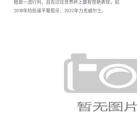
稳居一流行列，且在过往世界杯上屡有惊艳表现，如
2018年险些逼平葡萄牙、2022年力克威尔士。