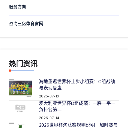
服务方向
咨询
三亿体育官网
热门资讯
海地重返世界杯止步小组赛：C组战绩
与表现复盘
2026-07-19
澳大利亚世界杯D组成绩：一胜一平一
负排名第二
2026-07-14
2026世界杯淘汰赛规则说明：加时赛与