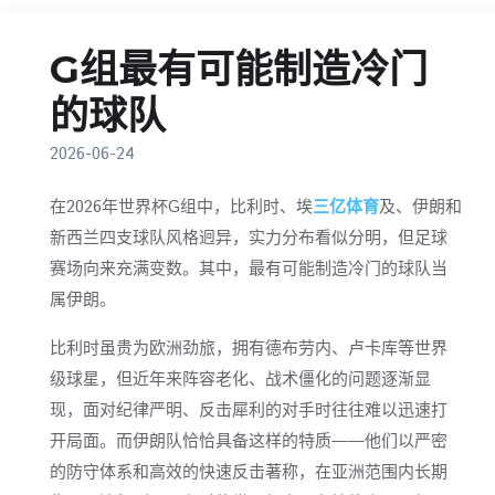
G组最有可能制造冷门
的球队
2026-06-24
在2026年世界杯G组中，比利时、埃
三亿体育
及、伊朗和
新西兰四支球队风格迥异，实力分布看似分明，但足球
赛场向来充满变数。其中，最有可能制造冷门的球队当
属伊朗。
比利时虽贵为欧洲劲旅，拥有德布劳内、卢卡库等世界
级球星，但近年来阵容老化、战术僵化的问题逐渐显
现，面对纪律严明、反击犀利的对手时往往难以迅速打
开局面。而伊朗队恰恰具备这样的特质——他们以严密
的防守体系和高效的快速反击著称，在亚洲范围内长期