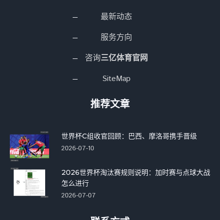
最新动态
服务方向
咨询
三亿体育官网
SiteMap
推荐文章
世界杯C组收官回顾：巴西、摩洛哥携手晋级
2026-07-10
2026世界杯淘汰赛规则说明：加时赛与点球大战
怎么进行
2026-07-07