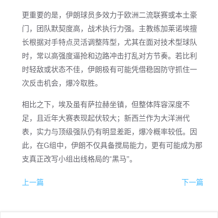
更重要的是，伊朗球员多效力于欧洲二流联赛或本土豪
门，团队默契度高，战术执行力强。主教练加莱诺埃擅
长根据对手特点灵活调整阵型，尤其在面对技术型球队
时，常以高强度逼抢和边路冲击打乱对方节奏。若比利
时轻敌或状态不佳，伊朗极有可能凭借稳固防守抓住一
次反击机会，爆冷取胜。
相比之下，埃及虽有萨拉赫坐镇，但整体阵容深度不
足，且近年大赛表现起伏较大；新西兰作为大洋洲代
表，实力与顶级强队仍有明显差距，爆冷概率较低。因
此，在G组中，伊朗不仅具备搅局能力，更有可能成为那
支真正改写小组出线格局的“黑马”。
上一篇
下一篇