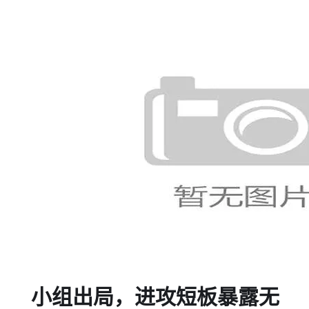
小组出局，进攻短板暴露无