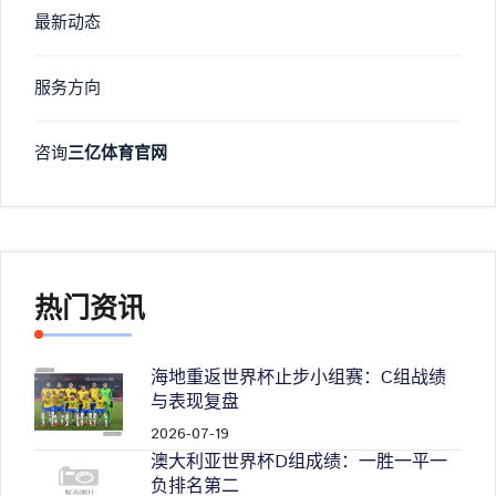
最新动态
服务方向
咨询
三亿体育官网
热门资讯
海地重返世界杯止步小组赛：C组战绩
与表现复盘
2026-07-19
澳大利亚世界杯D组成绩：一胜一平一
负排名第二