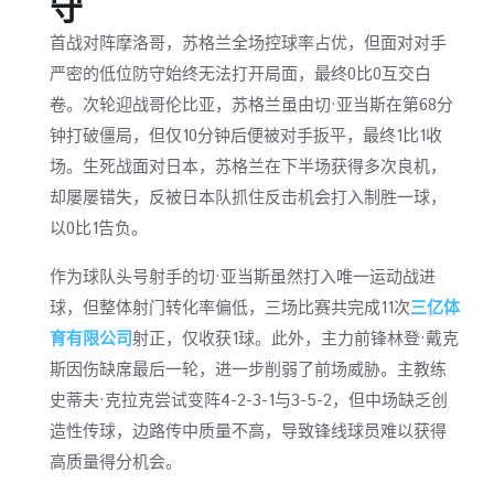
守
首战对阵摩洛哥，苏格兰全场控球率占优，但面对对手
严密的低位防守始终无法打开局面，最终0比0互交白
卷。次轮迎战哥伦比亚，苏格兰虽由切·亚当斯在第68分
钟打破僵局，但仅10分钟后便被对手扳平，最终1比1收
场。生死战面对日本，苏格兰在下半场获得多次良机，
却屡屡错失，反被日本队抓住反击机会打入制胜一球，
以0比1告负。
作为球队头号射手的切·亚当斯虽然打入唯一运动战进
球，但整体射门转化率偏低，三场比赛共完成11次
三亿体
育有限公司
射正，仅收获1球。此外，主力前锋林登·戴克
斯因伤缺席最后一轮，进一步削弱了前场威胁。主教练
史蒂夫·克拉克尝试变阵4-2-3-1与3-5-2，但中场缺乏创
造性传球，边路传中质量不高，导致锋线球员难以获得
高质量得分机会。