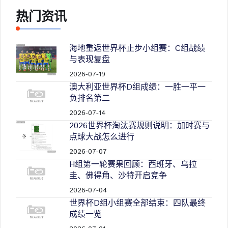
热门资讯
海地重返世界杯止步小组赛：C组战绩
与表现复盘
2026-07-19
澳大利亚世界杯D组成绩：一胜一平一
负排名第二
2026-07-14
2026世界杯淘汰赛规则说明：加时赛与
点球大战怎么进行
2026-07-07
H组第一轮赛果回顾：西班牙、乌拉
圭、佛得角、沙特开启竞争
2026-07-04
世界杯D组小组赛全部结束：四队最终
成绩一览