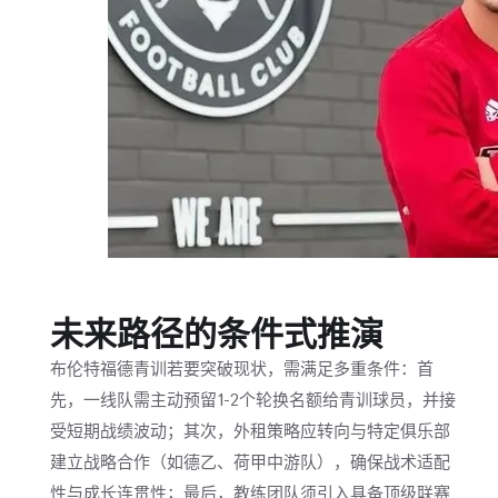
未来路径的条件式推演
布伦特福德青训若要突破现状，需满足多重条件：首
先，一线队需主动预留1-2个轮换名额给青训球员，并接
受短期战绩波动；其次，外租策略应转向与特定俱乐部
建立战略合作（如德乙、荷甲中游队），确保战术适配
性与成长连贯性；最后，教练团队须引入具备顶级联赛