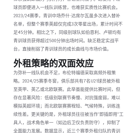
球员即便进入一线队训练营，也难获实质性比赛机会。
2023/24赛季，青训中场乔什·达席尔瓦虽多次进入替补
名单，但整个赛季英超仅完成3次零星出场，累计时间不
足45分钟。相比之下，同级别球队如伯恩利、卢顿均有
青训球员获得超过500分钟出场时间。缺乏稳定实战平
台，直接削弱了青训球员的成长曲线与市场价值。
外租策略的双面效应
为弥补一线队机会不足，布伦特福德采取高频外租策
略。2024/25赛季冬窗，俱乐部共有7名U21球员被外租
至英甲、英乙或北欧联赛。此举虽能提供比赛时间，但
存在显著风险：低级别联赛节奏慢、对抗强度弱，难以
模拟英超环境；而北欧联赛赛程短、气候特殊，训练连
续性差。更关键的是，外租球员往往被当作“即插即用”工
具人，战术角色单一（如边后卫仅负责防守），抑制了
全面能力发展。数据显示，近三个赛季外租归队的青训