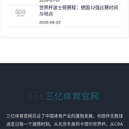
2026-07-01
世界杯波士顿赛程：德国32强比赛时间
与地点
2026-06-29
三亿体育官网见证了中国体育产业的蓬勃发展，也陪伴无数球
迷走过每一个激情时刻。从北京冬奥到卡塔尔世界杯，从CBA