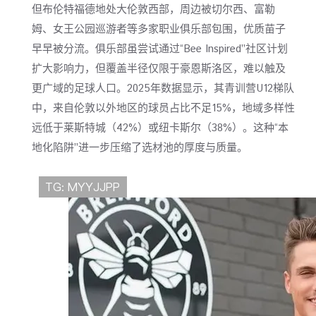
但布伦特福德地处大伦敦西部，周边被切尔西、富勒
姆、女王公园巡游者等多家职业俱乐部包围，优质苗子
早早被分流。俱乐部虽尝试通过“Bee Inspired”社区计划
扩大影响力，但覆盖半径仅限于豪恩斯洛区，难以触及
更广域的足球人口。2025年数据显示，其青训营U12梯队
中，来自伦敦以外地区的球员占比不足15%，地域多样性
远低于莱斯特城（42%）或纽卡斯尔（38%）。这种“本
地化陷阱”进一步压缩了选材池的厚度与质量。