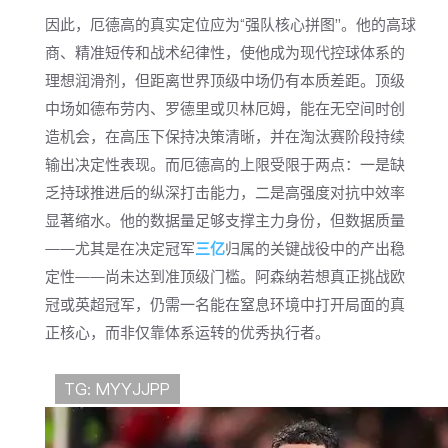
因此，厄德高的真实定位应为“强队核心拼图”。他的高球
商、精准短传和战术纪律性，使他成为现代控球体系的
理想润滑剂，但距离世界顶级中场仍有本质差距。顶级
中场如德布劳内、罗德里或贝林厄姆，能在无空间时创
造机会，在高压下保持决策清晰，并在淘汰赛阶段持续
输出决定性表现。而厄德高的上限受限于两点：一是缺
乏持球推进后的纵深打击能力，二是高强度对抗中效率
显著缩水。他的数据量足够支撑主力身份，但数据质量
——尤其是在决定冠军
三亿
归属的关键战役中的产出稳
定性——尚未达到准顶级门槛。阿森纳若想真正挑战欧
冠或英超冠军，仍需一名能在窒息环境中打开局面的真
正核心，而非仅靠体系运转的优秀执行者。