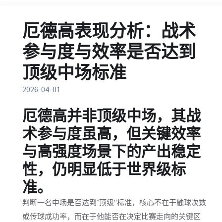
厄德高表现分析：战术
参与度与效率是否达到
顶级中场标准
2026-04-01
厄德高并非顶级中场，其战
术参与度虽高，但关键效率
与高强度场景下的产出稳定
性，仍明显低于世界级标
准。
判断一名中场是否达到“顶级”标准，核心不在于触球次数
或传球成功率，而在于他能否在决定比赛走向的关键区