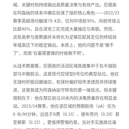
域、关键时刻持续输出高质量决策与有效产出。厄德高
在阿森纳的体系中确实扮演了组织核心角色——2022/23
赛季英超场均触球78.4次，位列中场前10%，向前传球占
比超40%，且在进攻三区完成大量接应与串联。然而，
这些高参与度数据并未转化为足够匹配其定位的终结效
率或高压下的稳定输出。本质上，他的问题不是“做不
了”，而是“在最需要做的时候做不到”。
从战术数据看，厄德高的活动区域高度集中于右半扇肋
部与中圈前沿，这是现代控球型8号位的典型站位。他在
无球时积极回撤接应，有球时偏好短传渗透而非持球推
进，这使其成为阿森纳由守转攻的第一接驳点。但关键
限制在于：他在禁区前沿30米内的决策质量存在明显波
动。2023/24赛季，他在该区域的预期助攻（xA）仅为
0.18/90分钟，远低于B费（0.31）、德布劳内（0.29）甚
至赖斯（0.22）。更值得警惕的是，当对手实施高位逼