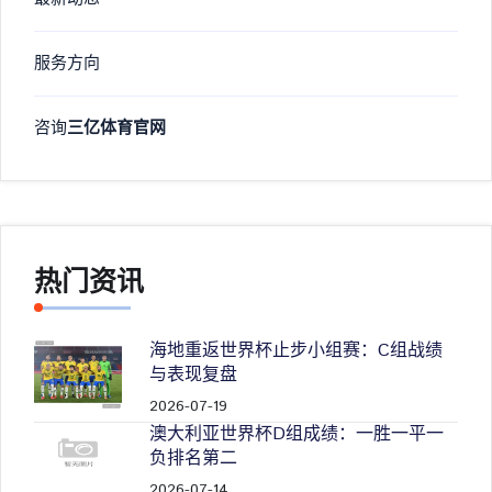
服务方向
咨询
三亿体育官网
热门资讯
海地重返世界杯止步小组赛：C组战绩
与表现复盘
2026-07-19
澳大利亚世界杯D组成绩：一胜一平一
负排名第二
2026-07-14