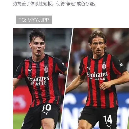
势掩盖了体系性短板，使得“争冠”成色存疑。