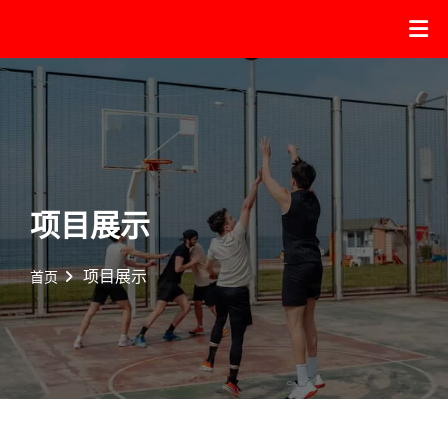
项目展示
项目展示
首页