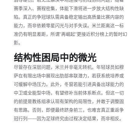
弱等硬伤。若无法解决中场连接与防线协同问题，随着
赛季深入、赛程密集，体能下滑将进一步放大结构性缺
陷。真正的争冠球队需具备稳定输出高质量比赛内容的
能力，而非依赖零星闪光与对手失误。米兰距离这一标
准仍有明显差距，所谓“再崛起”更接近积分榜上的暂时幻
影。
结构性困局中的微光
尽管存在深层问题，米兰并非毫无转机。年轻球员如穆
萨在有限出场中展现出肋部串联潜力，若获系统培养或
可缓解中场压力。此外，冬窗若能引进具备出球能力的
中卫或全能型中场，有望修补当前体系断点。但这一切
的前提是教练组承认现有架构的局限性，并敢于调整固
有思路。否则，即便最终跻身前三，也难言真正重返争
冠行列——因为足球终究由过程决定结果，而非相反。