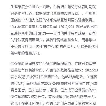
生涯维度亦佐证这一判断。布鲁诺在葡萄牙体育时期就
已是绝对核心，数据爆炸（单赛季32球18助），但那套
围绕他个人能力搭建的体系难以复制到更高强度联赛。
而厄德高在皇家社会租借期间（2019/20）就已展现出在
紧凑体系中的组织能力——当时他并非头号球星，却帮
助球队获得西甲第六，其传球网络覆盖全队，而非集中
于少数接应点。这种“去中心化”的创造力，恰恰是现代顶
级中场的发展方向。
高强度验证同样支持厄德高的适配优势。在欧冠淘汰赛
或英超争冠关键阶段，布鲁诺的数据往往缩水：2022/23
赛季欧冠1/8决赛对巴萨两回合，他0进球0助攻，关键传
球仅1次；而厄德高在2023/24赛季欧冠对阵拜仁的1/4决
赛首回合，虽未直接参与进球，但完成了全场最高的92
次传球和5次成功长传，有效缓解了阿森纳的防守压力。
这说明在高压环境下，布鲁诺的创造力高度依赖空间和