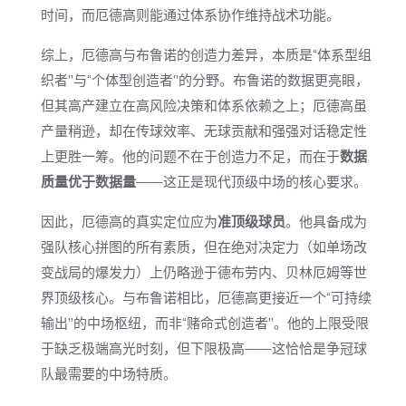
时间，而厄德高则能通过体系协作维持战术功能。
综上，厄德高与布鲁诺的创造力差异，本质是“体系型组
织者”与“个体型创造者”的分野。布鲁诺的数据更亮眼，
但其高产建立在高风险决策和体系依赖之上；厄德高虽
产量稍逊，却在传球效率、无球贡献和强强对话稳定性
上更胜一筹。他的问题不在于创造力不足，而在于
数据
质量优于数据量
——这正是现代顶级中场的核心要求。
因此，厄德高的真实定位应为
准顶级球员
。他具备成为
强队核心拼图的所有素质，但在绝对决定力（如单场改
变战局的爆发力）上仍略逊于德布劳内、贝林厄姆等世
界顶级核心。与布鲁诺相比，厄德高更接近一个“可持续
输出”的中场枢纽，而非“赌命式创造者”。他的上限受限
于缺乏极端高光时刻，但下限极高——这恰恰是争冠球
队最需要的中场特质。