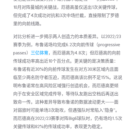
10月对阵曼城的关键战，厄德高虽仅送出1次关键传球，
但完成了4次成功对抗和3次中场拦截，直接限制了罗德
里的向前线路。
对比分析进一步揭示两人创造力的本质差异。以2022/23
赛季为例，布鲁诺场均完成6.2次向前传球（progressive
passes）
三亿体育
，而厄德高为4.8次；但厄德高的向前
传球成功率高出近10个百分点。更关键的是决策质量：
布鲁诺有近30%的向前传球发生在对方30米区域内且面
临至少两名防守者压迫，而厄德高该比例不足15%。这说
明布鲁诺常在高风险区域强行创造机会，而厄德高更倾
向于在安全区域完成传导，等待队友跑出空档后再送出
致命一传。这种差异导致布鲁诺的数据波动更大——面
对弱旅时可能单场3次助攻，但遇强队时常陷入“隐身”。
而厄德高在2022/23赛季对阵Big6球队时，仍有场均1.5次
关键传球和82%的传球成功率，表现更为稳定。