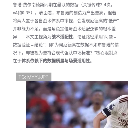
鲁诺·费尔南德斯同期在曼联的数据（关键传球2.4次，
xA约0.35）。表面看，布鲁诺的创造力产出更高，但若
将两人置于各自战术体系中审视，会发现厄德高的“低产”
并非能力不足，而是角色定位与战术适配逻辑的根本差
异——本文主视角为
战术适配性
，论证路径采用“问题→
数据验证→结论”：即“为何厄德高在数据不如布鲁诺的情
况下，却被视为更符合现代强队中场标准？”核心限制点
在于
体系依赖下的数据质量与场景适用性
。