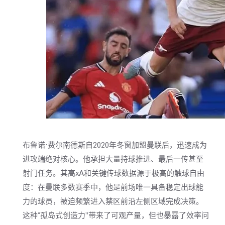
布鲁诺·费尔南德斯自2020年冬窗加盟曼联后，迅速成为
进攻端绝对核心。他承担大量持球推进、最后一传甚至
射门任务。其高xA和关键传球数据源于极高的触球自由
度：在曼联多数赛季中，他是前场唯一具备稳定出球能
力的球员，被迫频繁进入禁区前沿左侧区域完成决策。
这种“孤岛式创造力”带来了可观产量，但也暴露了效率问