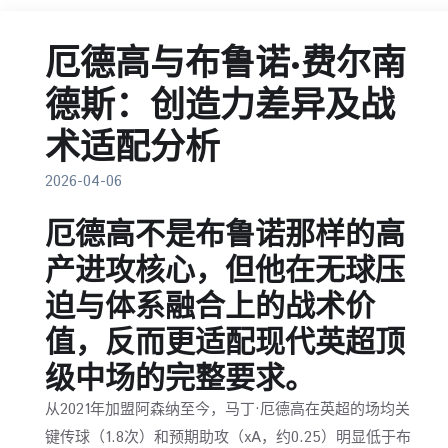
厄德高与布鲁诺·费尔南
德斯：创造力差异及战
术适配分析
2026-04-06
厄德高不是布鲁诺那样的高
产进攻核心，但他在无球压
迫与体系融合上的战术价
值，反而更适配现代英超顶
级中场的完整要求。
从2021年加盟阿森纳至今，马丁·厄德高在英超的场均关
键传球（1.8次）和预期助攻（xA，约0.25）明显低于布