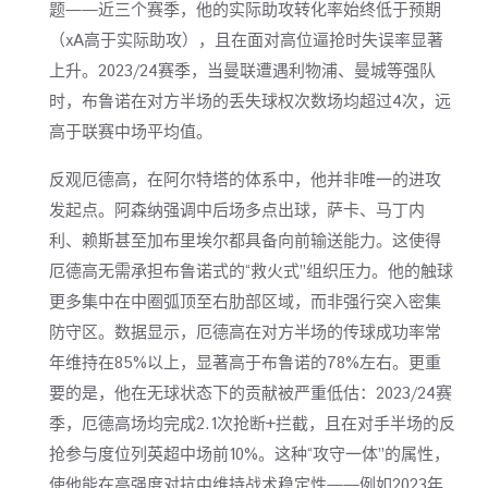
题——近三个赛季，他的实际助攻转化率始终低于预期
（xA高于实际助攻），且在面对高位逼抢时失误率显著
上升。2023/24赛季，当曼联遭遇利物浦、曼城等强队
时，布鲁诺在对方半场的丢失球权次数场均超过4次，远
高于联赛中场平均值。
反观厄德高，在阿尔特塔的体系中，他并非唯一的进攻
发起点。阿森纳强调中后场多点出球，萨卡、马丁内
利、赖斯甚至加布里埃尔都具备向前输送能力。这使得
厄德高无需承担布鲁诺式的“救火式”组织压力。他的触球
更多集中在中圈弧顶至右肋部区域，而非强行突入密集
防守区。数据显示，厄德高在对方半场的传球成功率常
年维持在85%以上，显著高于布鲁诺的78%左右。更重
要的是，他在无球状态下的贡献被严重低估：2023/24赛
季，厄德高场均完成2.1次抢断+拦截，且在对手半场的反
抢参与度位列英超中场前10%。这种“攻守一体”的属性，
使他能在高强度对抗中维持战术稳定性——例如2023年