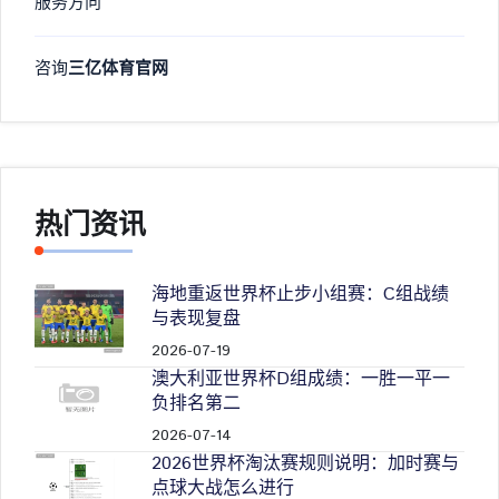
服务方向
咨询
三亿体育官网
热门资讯
海地重返世界杯止步小组赛：C组战绩
与表现复盘
2026-07-19
澳大利亚世界杯D组成绩：一胜一平一
负排名第二
2026-07-14
2026世界杯淘汰赛规则说明：加时赛与
点球大战怎么进行