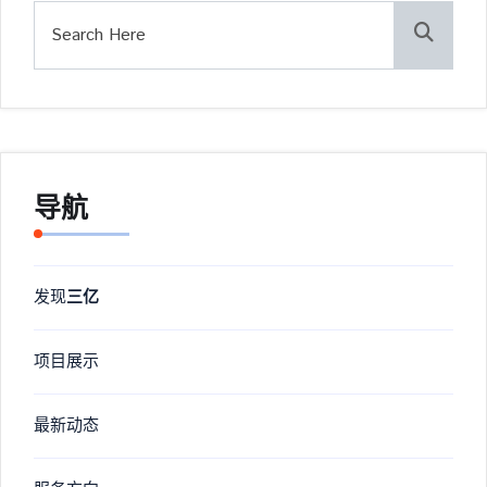
导航
发现
三亿
项目展示
最新动态