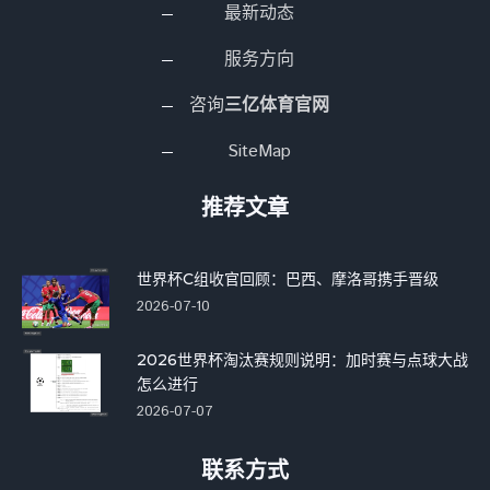
最新动态
服务方向
咨询
三亿体育官网
SiteMap
推荐文章
世界杯C组收官回顾：巴西、摩洛哥携手晋级
2026-07-10
2026世界杯淘汰赛规则说明：加时赛与点球大战
怎么进行
2026-07-07
联系方式