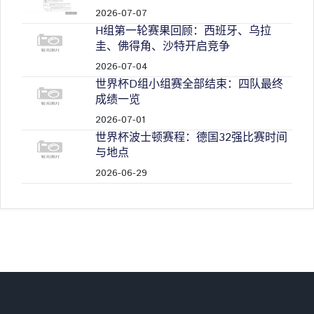
2026-07-07
H组第一轮赛果回顾：西班牙、乌拉
圭、佛得角、沙特开启竞争
2026-07-04
世界杯D组小组赛全部结束：四队最终
成绩一览
2026-07-01
世界杯波士顿赛程：德国32强比赛时间
与地点
2026-06-29