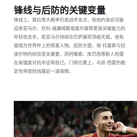
锋线与后防的关键变量
锋线上，莫拉塔大概率仍是战术支点，但他的身后可能
迎来亚马尔、尼科·威廉姆斯或奥尔莫等更具突破能力的
年轻攻击手。若亚马尔持续在巴萨展现顶级天赋，他有
望成为世界杯上的惊喜人物。后防方面，保·托雷斯与拉
波尔特的经验至关重要，而阿隆索、库巴西等新人则需
在高强度对抗中证明自己。门将位置上，乌奈·西蒙的稳
定性将是防线最后一道保障。