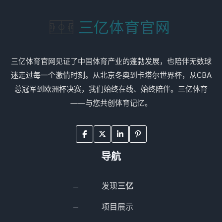
三亿体育官网见证了中国体育产业的蓬勃发展，也陪伴无数球
迷走过每一个激情时刻。从北京冬奥到卡塔尔世界杯，从CBA
总冠军到欧洲杯决赛，我们始终在线、始终陪伴。三亿体育
——与您共创体育记忆。
导航
发现
三亿
项目展示