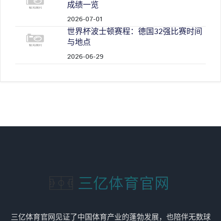
成绩一览
2026-07-01
世界杯波士顿赛程：德国32强比赛时间
与地点
2026-06-29
三亿体育官网见证了中国体育产业的蓬勃发展，也陪伴无数球