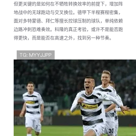
但更关键的是如何在不牺牲转换效率的前提下，增加阵
地战中的无球跑动与交叉换位。德甲下半程赛程密集，
面对多特蒙德、拜仁等擅长控球压制的球队，单纯依赖
边路冲刺恐难奏效。科隆的真正考验，或许不是能否跑
得更快，而是能否在高速之外，找到另一种节奏。