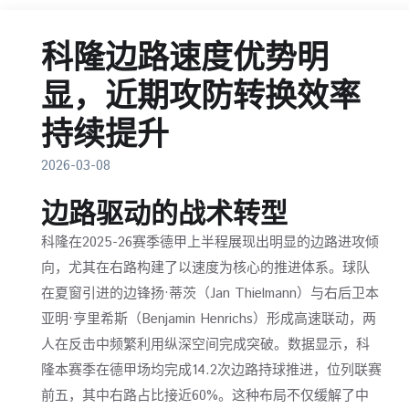
科隆边路速度优势明
显，近期攻防转换效率
持续提升
2026-03-08
边路驱动的战术转型
科隆在2025-26赛季德甲上半程展现出明显的边路进攻倾
向，尤其在右路构建了以速度为核心的推进体系。球队
在夏窗引进的边锋扬·蒂茨（Jan Thielmann）与右后卫本
亚明·亨里希斯（Benjamin Henrichs）形成高速联动，两
人在反击中频繁利用纵深空间完成突破。数据显示，科
隆本赛季在德甲场均完成14.2次边路持球推进，位列联赛
前五，其中右路占比接近60%。这种布局不仅缓解了中