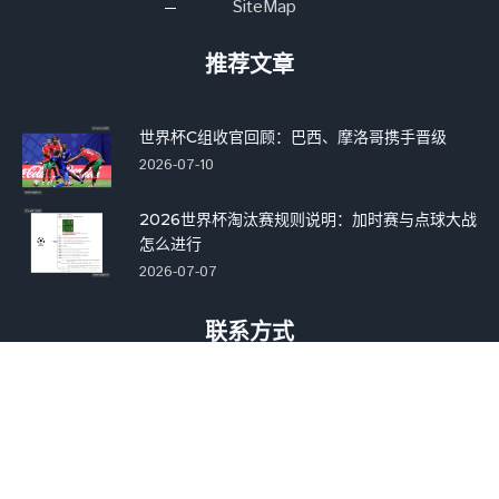
SiteMap
推荐文章
世界杯C组收官回顾：巴西、摩洛哥携手晋级
2026-07-10
2026世界杯淘汰赛规则说明：加时赛与点球大战
怎么进行
2026-07-07
联系方式
地址:
北京市朝阳区朝新嘉园东里五区18号楼华翔飞公司
电话:
14988726233
邮箱:
thatched@126.com