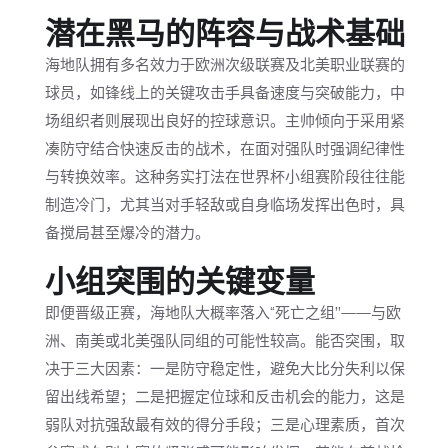
潜在黑马的阵容与战术基础
海地队拥有多名效力于欧洲次级联赛及北美职业联赛的
球员，如锋线上的关键攻击手具备速度与突破能力，中
场组织者则展现出良好的控球意识。主帅倾向于采用紧
凑防守结合快速反击的战术，在面对强队时强调纪律性
与转换效率。这种务实打法在世界杯小组赛阶段往往能
制造冷门，尤其当对手轻敌或自身临场发挥出色时，具
备搅局甚至爆冷的潜力。
小组突围的关键变量
即便晋级正赛，海地队大概率落入“死亡之组”——与欧
洲、南美或北美强队同组的可能性较高。能否突围，取
决于三大因素：一是防守稳定性，避免大比分失利以保
留出线希望；二是把握定位球和反击机会的能力，这是
弱队对抗强敌最有效的得分手段；三是心理素质，首次