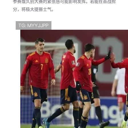
参赛或久别大赛的紧张感可能影响发挥。若能在首战抢
分，将极大提振士气。