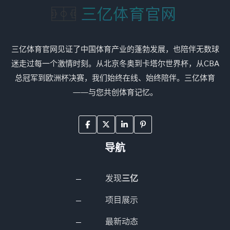
三亿体育官网见证了中国体育产业的蓬勃发展，也陪伴无数球
迷走过每一个激情时刻。从北京冬奥到卡塔尔世界杯，从CBA
总冠军到欧洲杯决赛，我们始终在线、始终陪伴。三亿体育
——与您共创体育记忆。
导航
发现
三亿
项目展示
最新动态