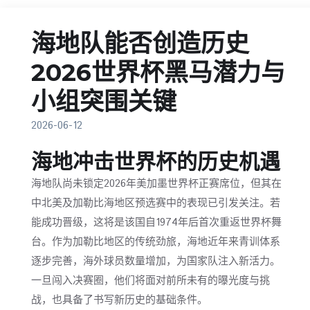
海地队能否创造历史
2026世界杯黑马潜力与
小组突围关键
2026-06-12
海地冲击世界杯的历史机遇
海地队尚未锁定2026年美加墨世界杯正赛席位，但其在
中北美及加勒比海地区预选赛中的表现已引发关注。若
能成功晋级，这将是该国自1974年后首次重返世界杯舞
台。作为加勒比地区的传统劲旅，海地近年来青训体系
逐步完善，海外球员数量增加，为国家队注入新活力。
一旦闯入决赛圈，他们将面对前所未有的曝光度与挑
战，也具备了书写新历史的基础条件。