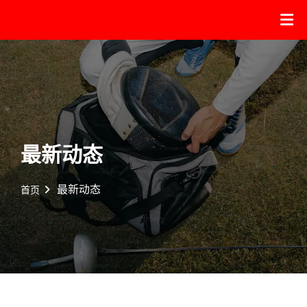
最新动态
最新动态
首页