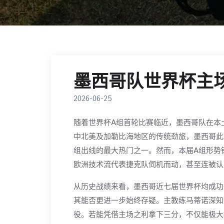
墨西哥队世界杯主
2026-06-25
随着世界杯A组首轮比赛临近，墨西哥队在本
中北美及加勒比海地区的传统劲旅，墨西哥此
组出线的最大热门之一。然而，本届A组形势
欧洲技术流代表捷克队伺机而动，甚至连被认
从历史战绩来看，墨西哥近七届世界杯均成功
其能否更进一步始终存疑。主教练马蒂诺深知
役。若能凭借主场之利拿下三分，不仅能极大