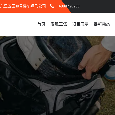
东里五区18号楼华翔飞公司
14988726233
首页
发现
三亿
项目展示
最新动态