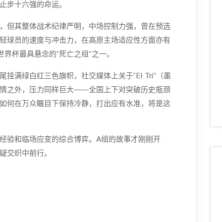
止步十六强的命运。
，但其整体战术纪律严明，中场控制力强，曾在预选
轻球员的速度与冲击力，在高原主场适应性方面亦有
世界杯最具悬念的“死亡之组”之一。
满绿白红三色旗帜，社交媒体上关于“El Tri”（墨
情之外，压力同样巨大——全国上下对突破历史瓶颈
如何在万众瞩目下保持冷静，打出应有水准，将是这
经验和临场应变的综合博弈。A组的故事才刚刚开
疑交织中前行。