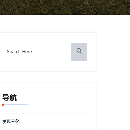
导航
发现
三亿