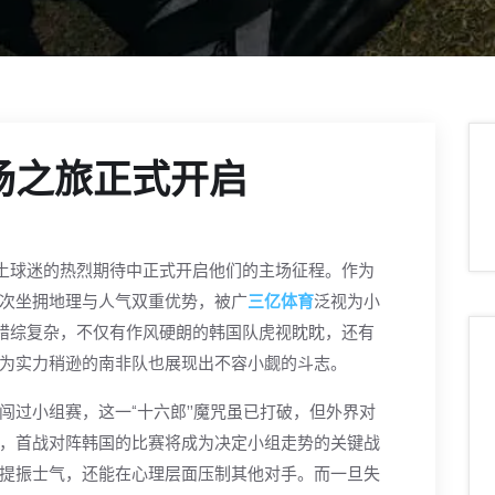
场之旅正式开启
土球迷的热烈期待中正式开启他们的主场征程。作为
次坐拥地理与人气双重优势，被广
三亿体育
泛视为小
错综复杂，不仅有作风硬朗的韩国队虎视眈眈，还有
为实力稍逊的南非队也展现出不容小觑的斗志。
闯过小组赛，这一“十六郎”魔咒虽已打破，但外界对
，首战对阵韩国的比赛将成为决定小组走势的关键战
提振士气，还能在心理层面压制其他对手。而一旦失