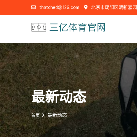
thatched@126.com
北京市朝阳区朝新嘉园
最新动态
最新动态
首页