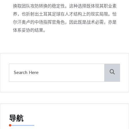
换取团队攻防转换的稳定性。这种选择既体现其职业素
养，也折射出土耳其足球在人才结构上的现实局限。恰
尔汗奥卢的中场指挥官角色，因此既是战术必需，亦是
体系妥协的结果。
导航