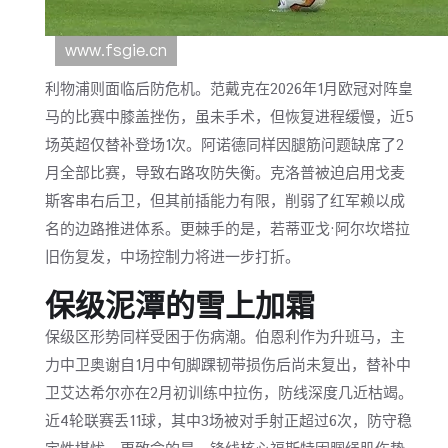
利物浦则面临后防危机。范戴克在2026年1月欧冠对阵皇
马的比赛中膝盖挫伤，虽未手术，但恢复进程缓慢，近5
场英超仅替补登场1次。阿诺德同样因腿筋问题缺席了2
月全部比赛，导致右路攻防失衡。克洛普被迫启用戈麦
斯客串右后卫，但其前插能力有限，削弱了红军赖以成
名的边路推进体系。更棘手的是，若蒂亚戈·阿尔坎塔拉
旧伤复发，中场控制力将进一步打折。
保级泥潭的雪上加霜
保级区形势同样受困于伤病潮。伯恩利作为升班马，主
力中卫奥谢自1月中旬脚踝韧带损伤后尚未复出，替补中
卫艾达希尔亦在2月初训练中拉伤，防线深度几近枯竭。
近4轮联赛丢11球，其中3场被对手射正超过6次，防守稳