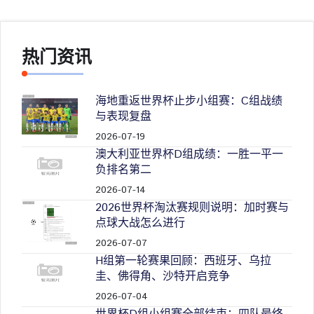
热门资讯
海地重返世界杯止步小组赛：C组战绩
与表现复盘
2026-07-19
澳大利亚世界杯D组成绩：一胜一平一
负排名第二
2026-07-14
2026世界杯淘汰赛规则说明：加时赛与
点球大战怎么进行
2026-07-07
H组第一轮赛果回顾：西班牙、乌拉
圭、佛得角、沙特开启竞争
2026-07-04