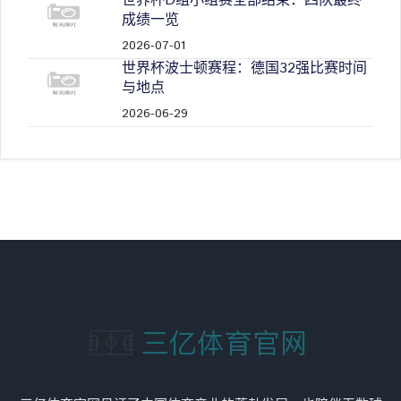
世界杯D组小组赛全部结束：四队最终
成绩一览
2026-07-01
世界杯波士顿赛程：德国32强比赛时间
与地点
2026-06-29