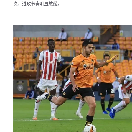
次，进攻节奏明显放缓。