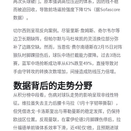
两次头球破门。原本强调高位压迫的体系，因防线不稳
而被迫回收，导致前场逼抢强度下降12%（据Sofascore
数据）。
切尔西则呈现反向案例。尽管里斯·詹姆斯、奇尔韦尔等
边卫长期缺阵，但帕尔默与马杜埃凯的灵活换位部分弥
补了边路空缺。然而，当恩佐·费尔南德斯在2月15日对阵
狼队时脚踝扭伤后，球队中场拦截能力骤降。过去3场比
赛，蓝军中场抢断成功率从63%跌至49%，直接导致对
手由守转攻的转换次数增加，间接造成防线压力倍增。
数据背后的走势分野
从积分榜中段看，伤病对球队走势的影响呈现非线性特
征。维拉虽失去主力后腰卡马拉（1月十字韧带撕裂），
但凭借迭戈·卡洛斯复出与蒂勒曼斯的稳定发挥，仍保持
欧战区位置。反观曼联，在霍伊伦德2月脚踝伤停后，拉
什福德单前锋体系效率下滑，近4轮仅1胜，且预期进球