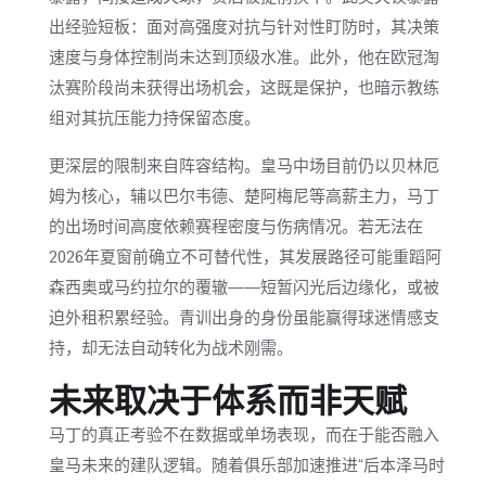
出经验短板：面对高强度对抗与针对性盯防时，其决策
速度与身体控制尚未达到顶级水准。此外，他在欧冠淘
汰赛阶段尚未获得出场机会，这既是保护，也暗示教练
组对其抗压能力持保留态度。
更深层的限制来自阵容结构。皇马中场目前仍以贝林厄
姆为核心，辅以巴尔韦德、楚阿梅尼等高薪主力，马丁
的出场时间高度依赖赛程密度与伤病情况。若无法在
2026年夏窗前确立不可替代性，其发展路径可能重蹈阿
森西奥或马约拉尔的覆辙——短暂闪光后边缘化，或被
迫外租积累经验。青训出身的身份虽能赢得球迷情感支
持，却无法自动转化为战术刚需。
未来取决于体系而非天赋
马丁的真正考验不在数据或单场表现，而在于能否融入
皇马未来的建队逻辑。随着俱乐部加速推进“后本泽马时