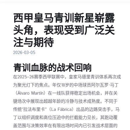
西甲皇马青训新星崭露
头角，表现受到广泛关
注与期待
2026-03-05
青训血脉的战术回响
在2025–26赛季西甲联赛中，皇家马德里青训体系再次成
为聚光灯下的焦点。年仅18岁的中场球员阿尔瓦罗·马丁
（Álvaro Martín）在一线队获得稳定出场机会，并在关
键场次中展现出超越年龄的冷静与技术成熟度。不同于
传统“拉法布里卡”（La Fábrica）出品的边路突击手，马
丁以组织调度和高位压迫中的拦截能力见长，其跑动覆
盖范围与决策效率在有限出场时间内已引发战术层面的