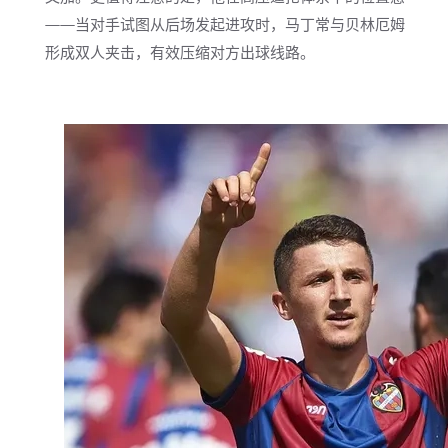
——当对手试图从后场发起进攻时，马丁常与贝林厄姆
形成双人夹击，有效压缩对方出球线路。