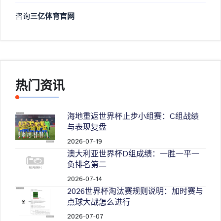
咨询
三亿体育官网
热门资讯
海地重返世界杯止步小组赛：C组战绩
与表现复盘
2026-07-19
澳大利亚世界杯D组成绩：一胜一平一
负排名第二
2026-07-14
2026世界杯淘汰赛规则说明：加时赛与
点球大战怎么进行
2026-07-07