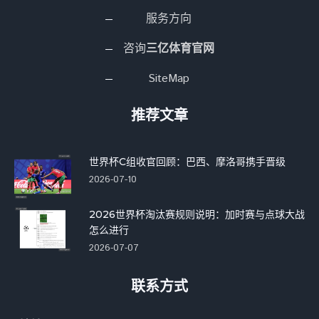
服务方向
咨询
三亿体育官网
SiteMap
推荐文章
世界杯C组收官回顾：巴西、摩洛哥携手晋级
2026-07-10
2026世界杯淘汰赛规则说明：加时赛与点球大战
怎么进行
2026-07-07
联系方式