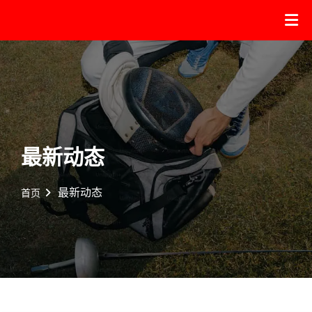
最新动态
最新动态
首页