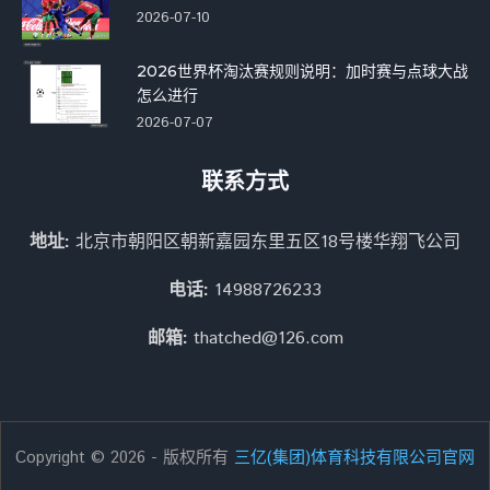
2026-07-10
2026世界杯淘汰赛规则说明：加时赛与点球大战
怎么进行
2026-07-07
联系方式
地址:
北京市朝阳区朝新嘉园东里五区18号楼华翔飞公司
电话:
14988726233
邮箱:
thatched@126.com
Copyright © 2026 - 版权所有
三亿(集团)体育科技有限公司官网