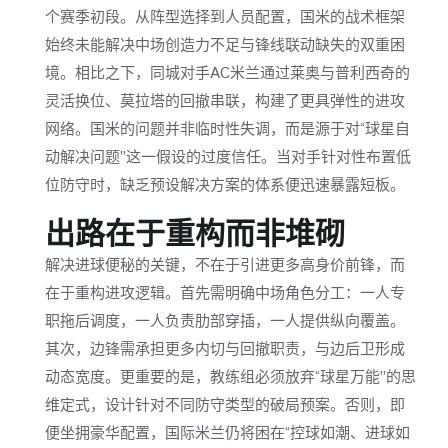
个赛季初段。从阵型选择到人员配置，国米的战术框架
始终未能解决中场创造力不足与锋线联动缺失的双重困
境。相比之下，同城对手AC米兰通过莱奥与普利西奇的
灵活换位、莫拉塔的回撤串联，构建了更具弹性的进攻
网络。国米的问题并非临时性失调，而是源于对“球星自
动解决问题”这一假设的过度信任。当对手针对性布置低
位防守时，缺乏预设解决方案的体系便迅速暴露短板。
出路在于重构而非堆砌
解决进球便秘的关键，不在于引进更多高身价前锋，而
在于重构进攻逻辑。首先需明确中场角色分工：一人专
职拖后调度，一人负责肋部穿插，一人提供纵向覆盖。
其次，边锋需承担更多内切与回撤职责，与边后卫形成
动态宽度。更重要的是，教练组必须放弃“球星万能”的思
维定式，设计针对不同防守类型的破局预案。否则，即
便坐拥豪华配置，国际米兰仍将困在“控球如潮、进球如