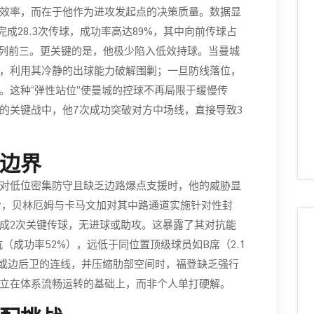
效率，而在于他作为进攻发起点的决策质量。数据显
钟完成28.3次传球，成功率高达89%，其中向前传球占
位列前三。更关键的是，他极少陷入低效持球。当曼城
，利用其冷静的出球能力破解围剿；一旦防线落位，
。这种“弹性站位”使曼城的控球不再局限于缓慢传
的关键战中，他7次成功突破对方中场线，直接导致3
边界
对低位密集防守且缺乏边路爆点支援时，他的威胁显
回合，贝林厄姆与卡马文加对其中路通道实施针对性封
成2次关键传球，无进球或助攻。这暴露了其对抗能
抗（成功率52%），远低于同位置顶级球员如B席（2.1
德或边后卫的连线，并压缩肋部空间时，福登缺乏强行
立在体系流畅运转的基础上，而非个人单打硬解。