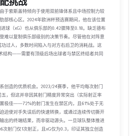
配挑战
由于索斯盖特倾向于使用双前锋体系且中场控制力较
肋部核心区。2024年欧洲杯预选赛期间，他在该位置
球（xG）也从俱乐部的0.42骤降至0.18。缺乏德布
登难以复制俱乐部级别的决策节奏。尽管他在对阵意
成功过人，多数时间陷入与对方右后卫的消耗战。这
战术结构——需要有顶级后场出球者与禁区终结者共同
创造的优质机会。2023/24赛季，他平均每次射门
列英超前五，但这并非因其射门精度异常突出（实际射正率
置极佳——72%的射门发生在禁区内，且61%处于无
迫迫使对手失误后的快速转换，或通过连续传切撕开
输出的终端结果，而非驱动源头。一旦球队整体推进
6次射门仅1次射正，且xG仅为0.3，印证其独立创造