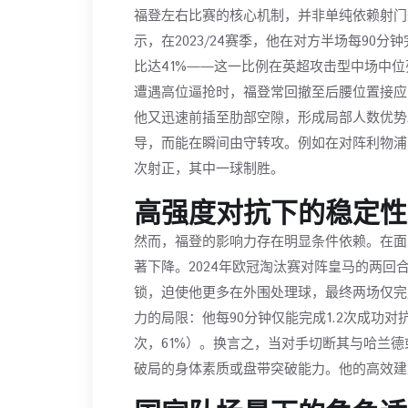
福登左右比赛的核心机制，并非单纯依赖射门
示，在2023/24赛季，他在对方半场每90分
比达41%——这一比例在英超攻击型中场中
遭遇高位逼抢时，福登常回撤至后腰位置接应
他又迅速前插至肋部空隙，形成局部人数优势
导，而能在瞬间由守转攻。例如在对阵利物浦
次射正，其中一球制胜。
高强度对抗下的稳定性
然而，福登的影响力存在明显条件依赖。在面
著下降。2024年欧冠淘汰赛对阵皇马的两
锁，迫使他更多在外围处理球，最终两场仅完
力的局限：他每90分钟仅能完成1.2次成功对
次，61%）。换言之，当对手切断其与哈兰
破局的身体素质或盘带突破能力。他的高效建