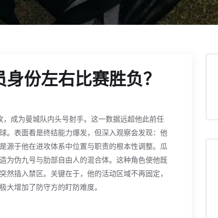
员身份左右比赛胜负？
球5助攻，成为曼城队内头号射手。这一数据远超他此前任
季的9球。表面看是终结能力爆发，但深入观察会发现：他
是源于他在进攻体系中位置与职责的根本性调整。瓜
造为伪九号与肋部自由人的混合体。这种角色使他既
突然插入禁区。关键在于，他的活动区域不再固定，
极大增加了防守方的盯防难度。