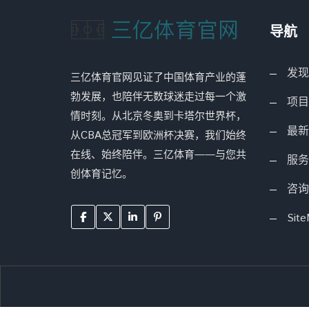
导航
发现
三亿体育官网见证了中国体育产业的蓬
勃发展，也陪伴无数球迷走过每一个激
项目
情时刻。从北京冬奥到卡塔尔世界杯，
最新
从CBA总冠军到欧洲杯决赛，我们始终
在线、始终陪伴。三亿体育——与您共
服务
创体育记忆。
咨询
Sit