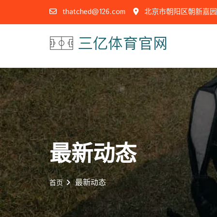
thatched@126.com
北京市朝阳区朝新嘉园
最新动态
最新动态
首页