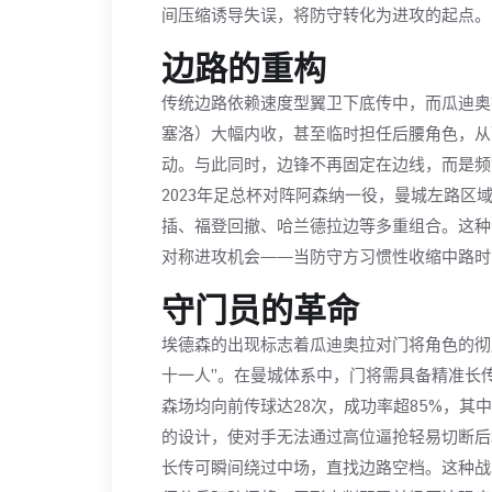
间压缩诱导失误，将防守转化为进攻的起点。
边路的重构
传统边路依赖速度型翼卫下底传中，而瓜迪奥
塞洛）大幅内收，甚至临时担任后腰角色，从
动。与此同时，边锋不再固定在边线，而是频
2023年足总杯对阵阿森纳一役，曼城左路区
插、福登回撤、哈兰德拉边等多重组合。这种
对称进攻机会——当防守方习惯性收缩中路时
守门员的革命
埃德森的出现标志着瓜迪奥拉对门将角色的彻
十一人”。在曼城体系中，门将需具备精准长传
森场均向前传球达28次，成功率超85%，其
的设计，使对手无法通过高位逼抢轻易切断后
长传可瞬间绕过中场，直找边路空档。这种战