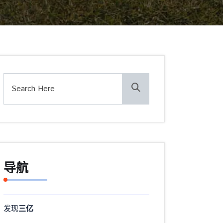
导航
发现
三亿