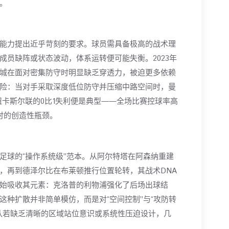
。
能力提出近乎苛刻的要求。球员需具备极高的战术理
成员缺阵或状态波动，体系运转便可能失衡。2023年
城在面对密集防守时明显缺乏穿透力，被迫更多依赖
险：当对手采取深度低位防守并压缩中路空间时，曼
阵纽卡斯尔联的0比1失利便是典型——全场比赛控球率高
时的创造性瓶颈。
足球的“操作系统级”范本。从阿尔特塔在阿森纳重建
，再到德泽尔比在布莱顿推行位置轮转，其战术DNA
始吸收其元素：克洛普的利物浦强化了后场出球结
这种扩散并非简单模仿，而是对“空间控制”与“攻防转
队若缺乏清晰的区域站位意识或系统性压迫设计，几